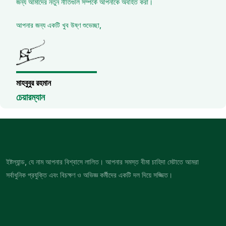
জন্য আমাদের নতুন নীতিগুলি সম্পর্কে আপনাকে অবহিত করা।
আপনার জন্য একটি খুব উষ্ণ শুভেচ্ছা,
মাহবুবুর রহমান
চেয়ারম্যান
ইষ্টল্যান্ড, যে নাম আপনার বিশ্বাসে লালিত। আপনার সমস্ত বীমা চাহিদা মেটাতে আমরা
সর্বাধুনিক প্রযুক্তি এবং বিচক্ষণ ও অভিজ্ঞ কর্মীদের একটি দল দিয়ে সজ্জিত।