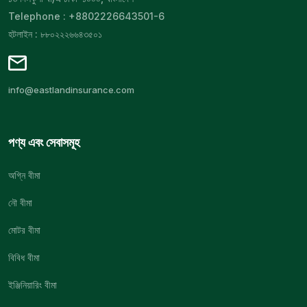
Telephone : +8802226643501-6
হটলাইন : ৮৮০২২২৬৬৪৩৫০১
info@eastlandinsurance.com
পণ্য এবং সেবাসমূহ
অগ্নি বীমা
নৌ বীমা
মোটর বীমা
বিবিধ বীমা
ইঞ্জিনিয়ারিং বীমা