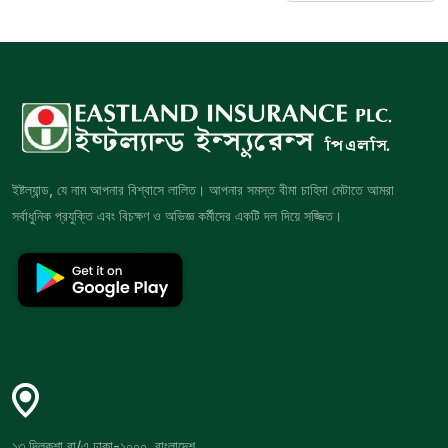
ইষ্টল্যান্ড, যে নাম আপনার বিশ্বাসে লালিত। আপনার সমস্ত বীমা চাহিদা মেটাতে আমরা
সর্বাধুনিক প্রযুক্তি এবং বিচক্ষণ ও অভিজ্ঞ কর্মীদের একটি দল দিয়ে সজ্জিত।
১৩ দিলকুশা বা/এ ঢাকা-১০০০, বাংলাদেশ