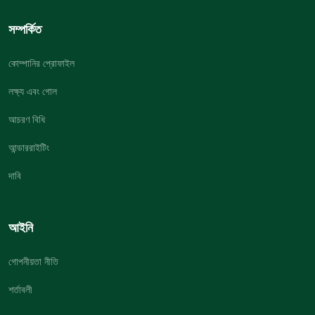
সম্পর্কিত
কোম্পানির প্রোফাইল
লক্ষ্য এবং গোল
আচরণ বিধি
আন্ডাররাইটিং
দাবি
আইনি
গোপনীয়তা নীতি
শর্তাবলী